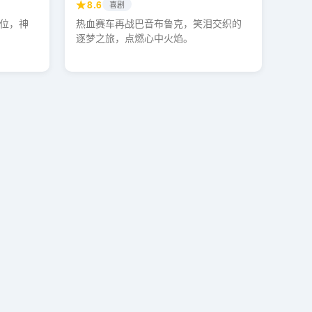
★
8.6
喜剧
位，神
热血赛车再战巴音布鲁克，笑泪交织的
逐梦之旅，点燃心中火焰。